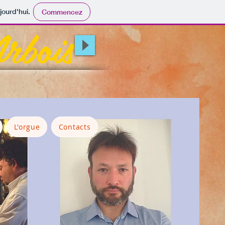
jourd'hui.
Commencez
rbois
L'orgue
Contacts